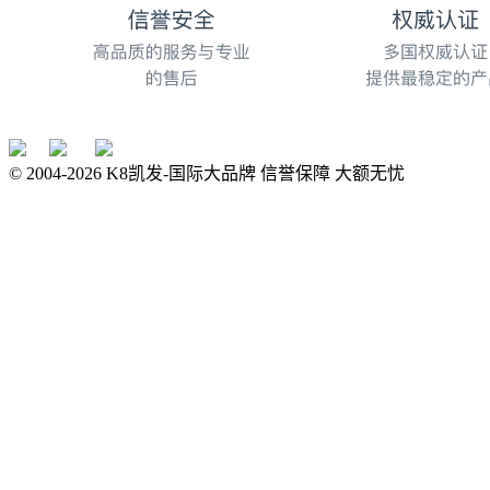
© 2004-
2026
K8凯发-国际大品牌 信誉保障 大额无忧