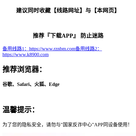
建议同时收藏【线路网址】与【本网页】
推荐『下载APP』 防止迷路
备用线路
1
：
https://www.rznbm.com
备用线路
2
：
https://www.k8900.com
推荐浏览器：
谷歌、Safari、火狐、Edge
温馨提示：
为了您的隐私安全，请勿与"国家反诈中心"APP同设备使用！