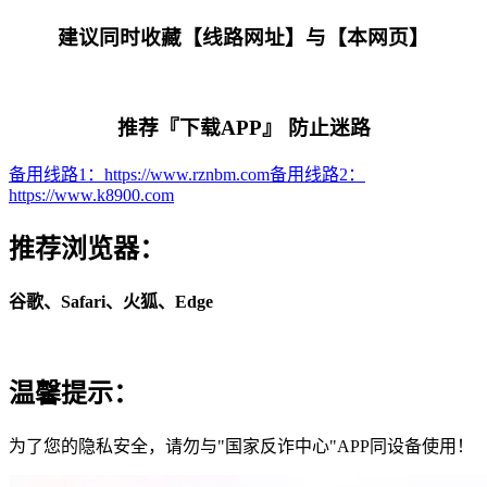
建议同时收藏【线路网址】与【本网页】
推荐『下载APP』 防止迷路
备用线路
1
：
https://www.rznbm.com
备用线路
2
：
https://www.k8900.com
推荐浏览器：
谷歌、Safari、火狐、Edge
温馨提示：
为了您的隐私安全，请勿与"国家反诈中心"APP同设备使用！