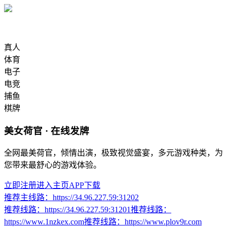
真人
体育
电子
电竞
捕鱼
棋牌
美女荷官 · 在线发牌
全网最美荷官，倾情出演，极致视觉盛宴，多元游戏种类，为
您带来最舒心的游戏体验。
立即注册
进入主页
APP下载
推荐主线路：
https://34.96.227.59:31202
推荐线路：
https://34.96.227.59:31201
推荐线路：
https://www.1nzkex.com
推荐线路：
https://www.plov9r.com