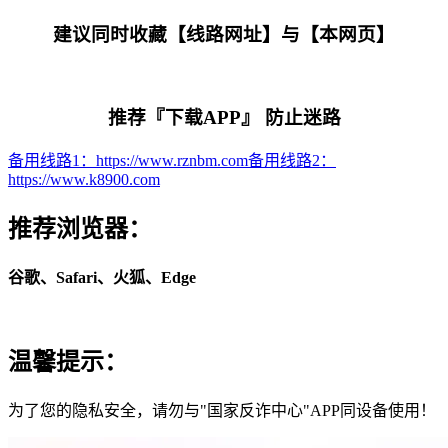
建议同时收藏【线路网址】与【本网页】
推荐『下载APP』 防止迷路
备用线路
1
：
https://www.rznbm.com
备用线路
2
：
https://www.k8900.com
推荐浏览器：
谷歌、Safari、火狐、Edge
温馨提示：
为了您的隐私安全，请勿与"国家反诈中心"APP同设备使用！