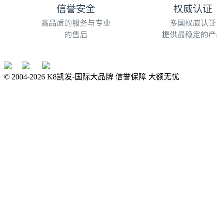
© 2004-
2026
K8凯发-国际大品牌 信誉保障 大额无忧