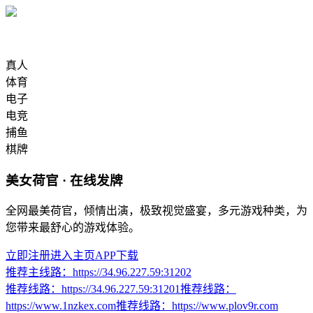
真人
体育
电子
电竞
捕鱼
棋牌
美女荷官 · 在线发牌
全网最美荷官，倾情出演，极致视觉盛宴，多元游戏种类，为
您带来最舒心的游戏体验。
立即注册
进入主页
APP下载
推荐主线路：
https://34.96.227.59:31202
推荐线路：
https://34.96.227.59:31201
推荐线路：
https://www.1nzkex.com
推荐线路：
https://www.plov9r.com