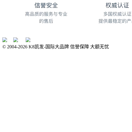
© 2004-
2026
K8凯发-国际大品牌 信誉保障 大额无忧