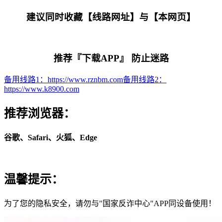
建议同时收藏【线路网址】与【本网页】
推荐『下载APP』 防止迷路
备用线路
1
：
https://www.rznbm.com
备用线路
2
：
https://www.k8900.com
推荐浏览器：
谷歌、Safari、火狐、Edge
温馨提示：
为了您的隐私安全，请勿与"国家反诈中心"APP同设备使用！