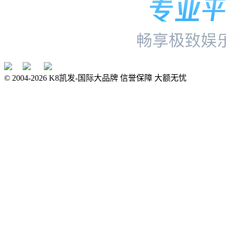
© 2004-
2026
K8凯发-国际大品牌 信誉保障 大额无忧